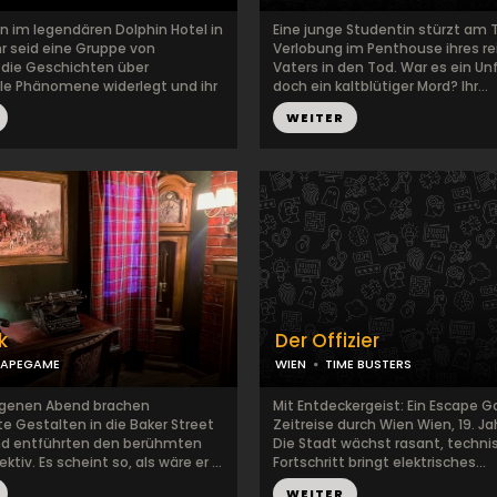
 im legendären Dolphin Hotel in
Eine junge Studentin stürzt am T
hr seid eine Gruppe von
Verlobung im Penthouse ihres r
, die Geschichten über
Vaters in den Tod. War es ein Unf
e Phänomene widerlegt und ihr
doch ein kaltblütiger Mord? Ihr...
WEITER
k
Der Offizier
CAPEGAME
WIEN
TIME BUSTERS
genen Abend brachen
Mit Entdeckergeist: Ein Escape 
Gestalten in die Baker Street
Zeitreise durch Wien Wien, 19. J
und entführten den berühmten
Die Stadt wächst rasant, techni
tiv. Es scheint so, als wäre er ...
Fortschritt bringt elektrisches...
WEITER