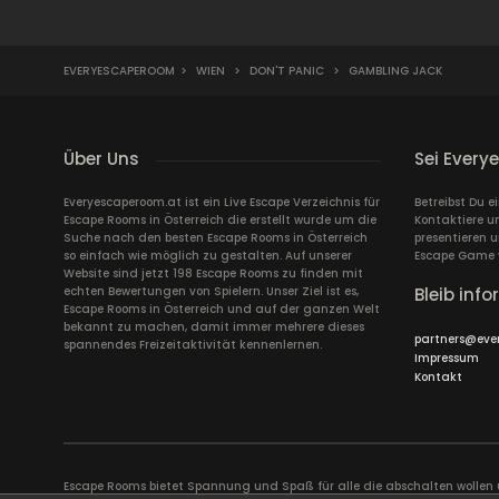
EVERYESCAPEROOM
>
WIEN
>
DON'T PANIC
>
GAMBLING JACK
Über Uns
Sei Every
Everyescaperoom.at ist ein Live Escape Verzeichnis für
Betreibst Du e
Escape Rooms in Österreich die erstellt wurde um die
Kontaktiere un
Suche nach den besten Escape Rooms in Österreich
presentieren 
so einfach wie möglich zu gestalten. Auf unserer
Escape Game 
Website sind jetzt 198 Escape Rooms zu finden mit
echten Bewertungen von Spielern. Unser Ziel ist es,
Bleib info
Escape Rooms in Österreich und auf der ganzen Welt
bekannt zu machen, damit immer mehrere dieses
partners@eve
spannendes Freizeitaktivität kennenlernen.
Impressum
Kontakt
Escape Rooms bietet Spannung und Spaß für alle die abschalten wolle