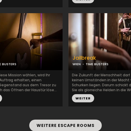
Jailbreak
E BUSTERS
WIEN
TIME BUSTERS
ese Mission wählen, wird Ihr
Die Zukunft der Menschheit darf
uftrag erhalten, einen
keinen Umständen in der Macht
Gegenstand aus dem Tresor zu
Schurken liegen. Darum schickt 
h das Öffnen der Haustür löse...
Sie als glorreiche Helden in die W
WEITER
WEITERE ESCAPE ROOMS