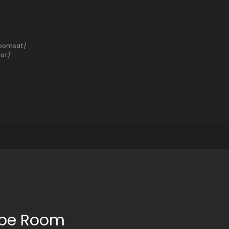
roomsat/
at/
ape Room