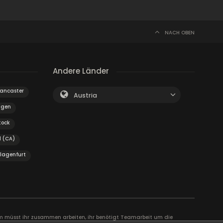
NACH OBEN
Andere Länder
ancaster
Austria
ngen
tock
d (CA)
lagenfurt
 müsst ihr zusammen arbeiten, ihr benötigt Teamarbeit um die