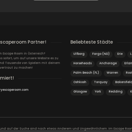
escaperoom Partner!
Beliebteste Städte
in Escape Room in Österreich?
Ulfborg
Fargo (ND)
Erie
L
s sofort, um auf unsere Website es zu
und Tausende von Spielern mit deinem
Horseheads
Anchorage
Erla
vertraut zu machen!
Palm Beach (FL)
Warren
Ros
rmiert!
Oshkosh
Torquay
Bakersfiel
ryescaperoom.com
Glasgow
York
Redding
K
n und auf der Suche sind nach etwas Anderem und Ungewöhnlichem. Im Escape Room