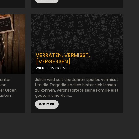
VERRATEN, VERMISST,
[VERGESSEN]
WIEN
LIVE:KRIMI
 unter
Julian wird seit drei Jahren spurlos vermisst.
 von
Um die Tragödie endlich hinter sich lassen
der Orden
zu können, veranstaltete seine Familie erst
üsten...
gestern eine klein...
WEITER