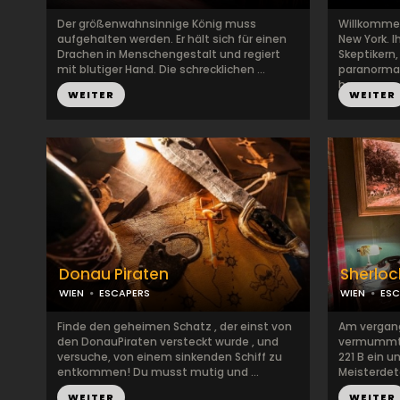
Der größenwahnsinnige König muss
Willkommen
aufgehalten werden. Er hält sich für einen
New York. I
Drachen in Menschengestalt und regiert
Skeptikern
mit blutiger Hand. Die schrecklichen ...
paranormal
ha...
WEITER
WEITER
Donau Piraten
Sherloc
WIEN
ESCAPERS
WIEN
ES
Finde den geheimen Schatz , der einst von
Am vergan
den DonauPiraten versteckt wurde , und
vermummte 
versuche, von einem sinkenden Schiff zu
221 B ein 
entkommen! Du musst mutig und ...
Meisterdetek
WEITER
WEITER