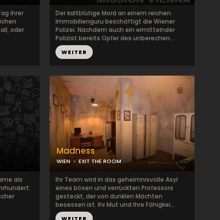
ag ihrer
Der kaltblütige Mord an einem reichen
eichen
Immobilienguru beschäftigt die Wiener
all, oder
Polizei. Nachdem auch ein ermittelnder
Polizist bereits Opfer des unberechen...
WEITER
Madness
WIEN
EXIT THE ROOM
Game als
Ihr Team wird in das geheimnisvolle Asyl
ahrhundert:
eines bösen und verrückten Professors
scher
gesteckt, der von dunklen Mächten
besessen ist. Ihr Mut und Ihre Fähigkei...
WEITER