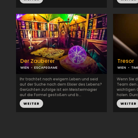
Der Zauberer
Tresor
WIEN
ESCAPEGAME
WIEN
TIM
Ihr trachtet nach ewigem Leben und seid
Wenn Sie di
auf der Suche nach dem Elixier des Lebens?
Team den A
Gerüchten zufolge ist ein Meistermagier
wichtigen 
auf die Formel gestoßen und b...
holen. Durc
WEITER
WEITER