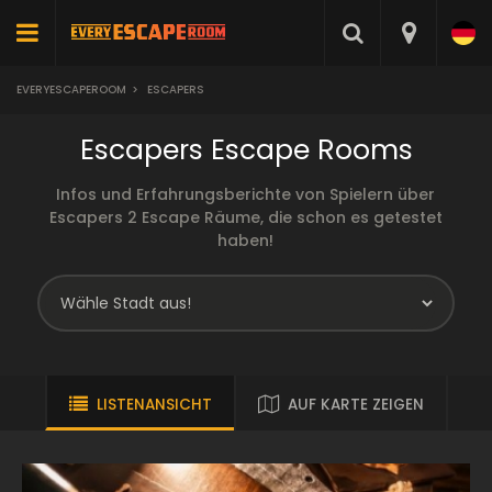
EVERYESCAPEROOM
>
ESCAPERS
Escapers Escape Rooms
Infos und Erfahrungsberichte von Spielern über
Escapers 2 Escape Räume, die schon es getestet
haben!
LISTENANSICHT
AUF KARTE ZEIGEN