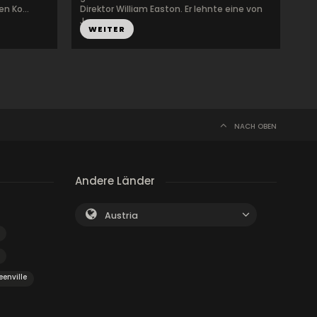
n Ko...
Direktor William Easton. Er lehnte eine von
J...
WEITER
NACH OBEN
Andere Länder
Austria
eenville