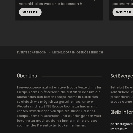
versinkt alles was er je besessen h...
paranormal
ha...
WEITER
WEITER
EVERYESCAPEROOM
>
MICHELDORF IN OBERÖSTERREICH
Über Uns
Sei Every
Everyescaperoom.at ist ein Live Escape Verzeichnis für
Betreibst Du e
Escape Rooms in Österreich die erstellt wurde um die
Kontaktiere un
Suche nach den besten Escape Rooms in Österreich
presentieren 
so einfach wie möglich zu gestalten. Auf unserer
Escape Game 
Website sind jetzt 198 Escape Rooms zu finden mit
echten Bewertungen von Spielern. Unser Ziel ist es,
Bleib info
Escape Rooms in Österreich und auf der ganzen Welt
bekannt zu machen, damit immer mehrere dieses
partners@eve
spannendes Freizeitaktivität kennenlernen.
Impressum