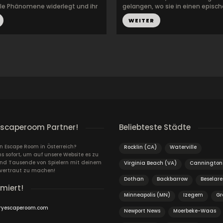
e Phänomene widerlegt und ihr
gelangen, wo sie in einen epische
WEITER
escaperoom Partner!
Beliebteste Städte
in Escape Room in Österreich?
Rocklin (CA)
Waterville
s sofort, um auf unsere Website es zu
und Tausende von Spielern mit deinem
Virginia Beach (VA)
Cannington
vertraut zu machen!
Dothan
Backbarrow
Beselare
rmiert!
Minneapolis (MN)
Izegem
Gr
ryescaperoom.com
Newport News
Moerbeke-Waas