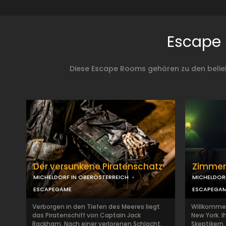
Escape 
Diese Escape Rooms gehören zu den belieb
Der versunkene Piratenschatz
Zimmer
MICHELDORF IN OBERÖSTERREICH
MICHELDOR
ESCAPEGAME
ESCAPEGA
Verborgen in den Tiefen des Meeres liegt
Willkommen
das Piratenschiff von Captain Jack
New York. I
Rackham. Nach einer verlorenen Schlacht,
Skeptikern