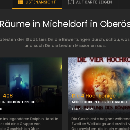
LISTENANSICHT
AUF KARTE ZEIGEN
Räume in Micheldorf in Oberös
testen der Stadt. Lies Dir die Bewertungen durch, schau, was
und such Dir die besten Missionen aus.
 1408
Die 4 Hochkönige
F IN OBERÖSTERREICH
MICHELDORF IN OBERÖSTERREICH
ME
ESCAPEGAME
 im legendären Dolphin Hotel in
Die Geschichte beginnt währen
hr seid eine Gruppe von
Zweiten Weltkriegs und erzählt v
, die Geschichten über
Geschwistern, die in ein magisc