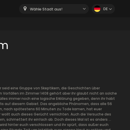
DE
Wähle Stadt aus!
om
r seid eine Gruppe von Skeptikern, die Geschichten über
Vorfällen im Zimmer 1408 gehört aber ihr glaubt nicht an solche
alles immer noch eine logische Erklärung gegeben, denn ihr habt
ofis auf diesem Gebiet. Das angebliche Phänomen, dass alle 56
ben, nach spätestens 60 Minuten zu Tode kamen, hat euer
Ihr wollt auch dieses Gerücht vernichten. Auch die Versuche des
n, schmettert ihr einfach ab. Doch dieses Mal ist es anders …
 wird hinter euch verschlossen und ihr spürt, dass außer euch
 eine Stunde Zeit um letztlich eure eigene Haut zu retten und