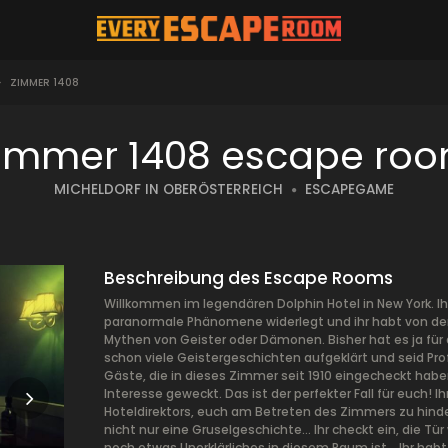
>
ZIMMER 1408
immer 1408 escape ro
MICHELDORF IN OBERÖSTERREICH
ESCAPEGAME
Beschreibung des Escape Rooms
Willkommen im legendären Dolphin Hotel in New York. Ih
paranormale Phänomene widerlegt und ihr habt von den 
Mythen von Geister oder Dämonen. Bisher hat es ja für 
schon viele Geistergeschichten aufgeklärt und seid Pr
Gäste, die in dieses Zimmer seit 1910 eingecheckt ha
Interesse geweckt. Das ist der perfekter Fall für euch! 
Hoteldirektors, euch am Betreten des Zimmers zu hinder
nicht nur eine Gruselgeschichte… Ihr checkt ein, die Tür
noch etwas Unerklärliches in diesem Raum ist… Ihr habt