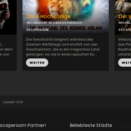
Die 4 Hochkönige
Der 
MICHELDORF IN OBERÖSTERREICH
MICHEL
ESCAPEGAME
ESCAP
Die Geschichte beginnt während des
Verborg
h,
Zweiten Weltkriegs und erzählt von vier
das Pir
von dem
Geschwistern, die in ein magisches Land
Rackha
ne von
gelangen, wo sie in einen epischen Ko...
versink
WEITER
WEI
>
ZIMMER 1408
escaperoom Partner!
Beliebteste Städte