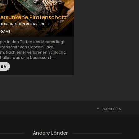
versunkene Piratenschatz
DORF IN OBERÖSTERREICH
EGAME
en in den Tiefen des Meeres liegt
atenschiff von Captain Jack
m. Nach einer verlorenen Schlacht,
t alles was er je besessen h...
TER
NACH OBEN
Andere Länder