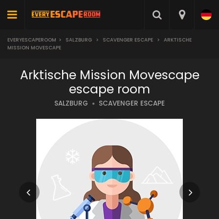
EVERYESCAPEROOM
>
SALZBURG
>
SCAVENGER ESCAPE
>
ARKTISCHE
MISSION MOVESCAPE
Arktische Mission Movescape
escape room
SALZBURG
SCAVENGER ESCAPE