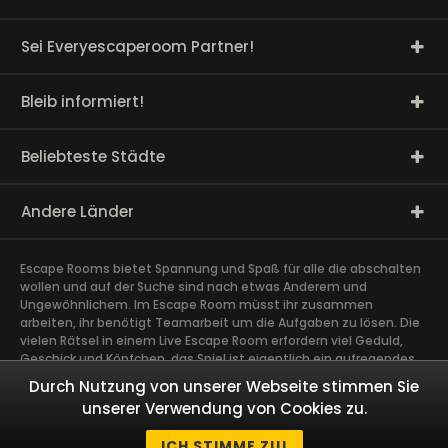
Sei Everyescaperoom Partner!
Bleib informiert!
Beliebteste Städte
Andere Länder
Escape Rooms bietet Spannung und Spaß für alle die abschalten
wollen und auf der Suche sind nach etwas Anderem und
Ungewöhnlichem. Im Escape Room müsst ihr zusammen
arbeiten, ihr benötigt Teamarbeit um die Aufgaben zu lösen. Die
vielen Rätsel in einem Live Escape Room erfordern viel Geduld,
Geschick und Köpfchen, das Spiel ist eigentlich ein aufregendes
Gehirntraining Exit Rooms sind sehr gut für Team Building und
Durch Nutzung von unserer Webseite stimmen Sie
andere Firmen Events geeignet. Das spannendste Teamevent,
unserer Verwendung von Cookies zu.
das ihr je erlebt habt schweißt Euch zusammen. Taucht ab in
fesselnde Geschichten und löst gemeinsam als Team
ICH STIMME ZU!