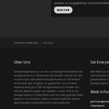
wieder zu ungeklärten Zwischenfäll
kommt u...
WEITER
EVERYESCAPEROOM
>
VILLACH
Über Uns
Sei Every
Everyescaperoom.at ist ein Live Escape Verzeichnis für
Betreibst Du e
Escape Rooms in Österreich die erstellt wurde um die
Kontaktiere un
Suche nach den besten Escape Rooms in Österreich
presentieren 
so einfach wie möglich zu gestalten. Auf unserer
Escape Game 
Website sind jetzt 198 Escape Rooms zu finden mit
echten Bewertungen von Spielern. Unser Ziel ist es,
Bleib info
Escape Rooms in Österreich und auf der ganzen Welt
bekannt zu machen, damit immer mehrere dieses
partners@eve
spannendes Freizeitaktivität kennenlernen.
Impressum