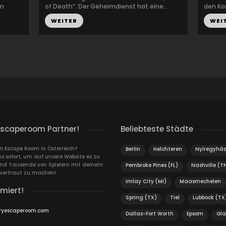
en
of Death“. Der Geheimdienst hat eine...
den Kor
WEITER
WEI
escaperoom Partner!
Beliebteste Städte
in Escape Room in Österreich?
Berlin
Helchteren
Nyíregyhá
s sofort, um auf unsere Website es zu
und Tausende von Spielern mit deinem
Pembroke Pines (FL)
Nashville (T
vertraut zu machen!
Imlay City (MI)
Maasmechelen
rmiert!
Spring (TX)
Tiel
Lubbock (TX
ryescaperoom.com
Dallas-Fort Worth
Epsom
Gl