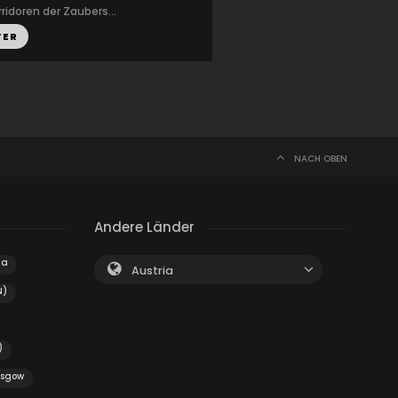
ridoren der Zaubers...
TER
NACH OBEN
Andere Länder
za
Austria
N)
)
asgow