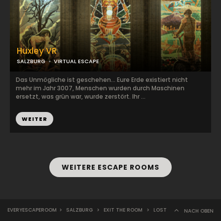
Huxley VR
SALZBURG
VIRTUAL ESCAPE
Das Unmögliche ist geschehen... Eure Erde existiert nicht
mehr im Jahr 3007, Menschen wurden durch Maschinen
ersetzt, was grün war, wurde zerstört. Ihr ...
WEITER
WEITERE ESCAPE ROOMS
EVERYESCAPEROOM
>
SALZBURG
>
EXIT THE ROOM
>
LOST
NACH OBEN