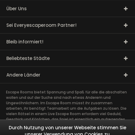
Über Uns
Sei Everyescaperoom Partner!
Bleib informiert!
Beliebteste Städte
Andere Länder
Escape Rooms bietet Spannung und Spaß für alle die abschalten
wollen und auf der Suche sind nach etwas Anderem und
Ungewöhnlichem. Im Escape Room müsst ihr zusammen
arbeiten, ihr benötigt Teamarbeit um die Aufgaben zu lösen. Die
vielen Rätsel in einem Live Escape Room erfordern viel Geduld,
Geschick und Köpfchen, das Spiel ist eigentlich ein aufregendes
Gehirntraining Exit Rooms sind sehr gut für Team Building und
Durch Nutzung von unserer Webseite stimmen Sie
andere Firmen Events geeignet. Das spannendste Teamevent,
unserer Verwendung von Cookies zu.