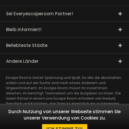
Sei Everyescaperoom Partner!
Bleib informiert!
Beliebteste Städte
Andere Länder
Escape Rooms bietet Spannung und Spaß für alle die abschalten
wollen und auf der Suche sind nach etwas Anderem und
Ungewöhnlichem. Im Escape Room müsst ihr zusammen
arbeiten, ihr benötigt Teamarbeit um die Aufgaben zu lösen. Die
vielen Rätsel in einem Live Escape Room erfordern viel Geduld,
Geschick und Köpfchen, das Spiel ist eigentlich ein aufregendes
Gehirntraining Exit Rooms sind sehr gut für Team Building und
Durch Nutzung von unserer Webseite stimmen Sie
andere Firmen Events geeignet. Das spannendste Teamevent,
unserer Verwendung von Cookies zu.
das ihr je erlebt habt schweißt Euch zusammen. Taucht ab in
fesselnde Geschichten und löst gemeinsam als Team
ICH STIMME ZU!