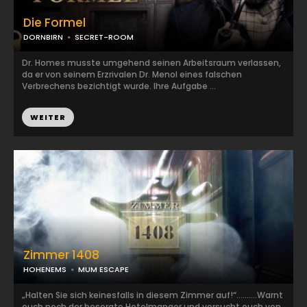
Die Formel
DORNBIRN
SECRET-ROOM
Dr. Homes musste umgehend seinen Arbeitsraum verlassen,
da er von seinem Erzrivalen Dr. Menol eines falschen
Verbrechens bezichtigt wurde. Ihre Aufgabe ...
WEITER
Zimmer 1408
HOHENEMS
MUM ESCAPE
„Halten Sie sich keinesfalls in diesem Zimmer auf!“……….Warnt
euch noch der besorgte Hotelmanger und versucht euch von