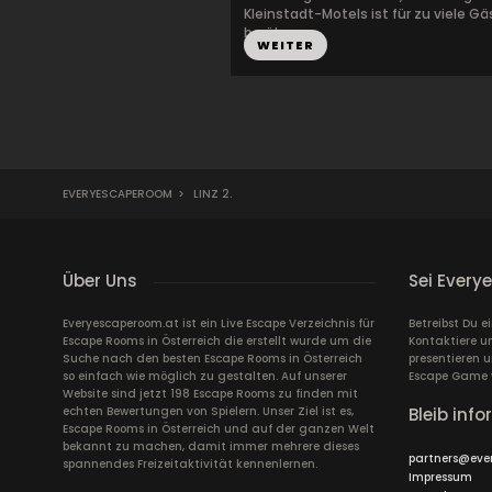
Kleinstadt-Motels ist für zu viele Gä
berühm...
WEITER
EVERYESCAPEROOM
>
LINZ 2.
Über Uns
Sei Every
Everyescaperoom.at ist ein Live Escape Verzeichnis für
Betreibst Du e
Escape Rooms in Österreich die erstellt wurde um die
Kontaktiere un
Suche nach den besten Escape Rooms in Österreich
presentieren 
so einfach wie möglich zu gestalten. Auf unserer
Escape Game 
Website sind jetzt 198 Escape Rooms zu finden mit
echten Bewertungen von Spielern. Unser Ziel ist es,
Bleib info
Escape Rooms in Österreich und auf der ganzen Welt
bekannt zu machen, damit immer mehrere dieses
partners@eve
spannendes Freizeitaktivität kennenlernen.
Impressum