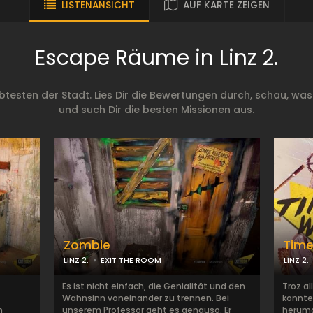
LISTENANSICHT
AUF KARTE ZEIGEN
Escape Räume in Linz 2.
testen der Stadt. Lies Dir die Bewertungen durch, schau, was
und such Dir die besten Missionen aus.
Zombie
Time
LINZ 2.
EXIT THE ROOM
LINZ 2.
Es ist nicht einfach, die Genialität und den
Troz a
Wahnsinn voneinander zu trennen. Bei
konnte
n
unserem Professor geht es genauso. Er
herumg