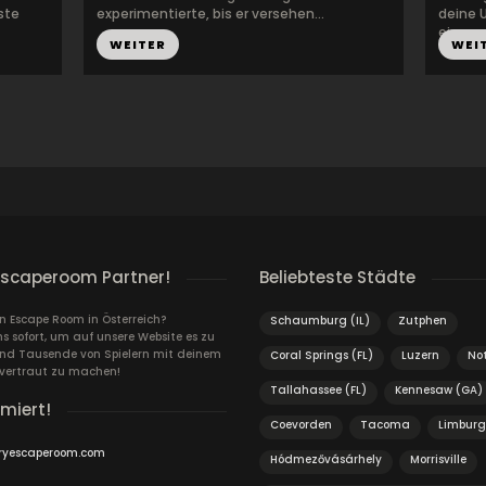
ste
experimentierte, bis er versehen...
deine 
einer ...
WEITER
WEI
escaperoom Partner!
Beliebteste Städte
in Escape Room in Österreich?
Schaumburg (IL)
Zutphen
s sofort, um auf unsere Website es zu
und Tausende von Spielern mit deinem
Coral Springs (FL)
Luzern
No
vertraut zu machen!
Tallahassee (FL)
Kennesaw (GA)
rmiert!
Coevorden
Tacoma
Limburg
ryescaperoom.com
Hódmezővásárhely
Morrisville