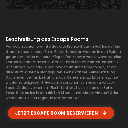
Beschreibung des Escape Rooms
Vor vielen Jahren brannte das alte Krankenhaus in Hall bis auf die
Grundmauern nieder. Zehn Patientenakten wurden in den Ruinen
gefunden – aber nur neun Körper. Der zehnte verschwand spurlos.
Seitdem kennt man ihn nur noch unter einem Namen: Patient X.
Das Einzige, was das Feuer unversehrt überstanden hat, ist ein
alter Aufzug. Keine Brandspuren. Keine Kratzer. Keine Erklärung.
Doch jeder, der ihn betrat, um das Geheimnis zu lüften, ist… nie
wieder zurückgekehrt. Gerüchte sprechen von einer ruhelosen
Seele. Andere von einem Fluch. Und jetzt seid ihr an der Reihe.
Schafft ihr es bis in den dritten Stock – und wieder hinaus? Oder
werdet ihr Teil der Legende um Patient X?
JETZT ESCAPE ROOM RESERVIEREN!