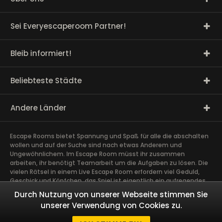
Sei Everyescaperoom Partner!
Bleib informiert!
Beliebteste Städte
Andere Länder
Escape Rooms bietet Spannung und Spaß für alle die abschalten
wollen und auf der Suche sind nach etwas Anderem und
Ungewöhnlichem. Im Escape Room müsst ihr zusammen
arbeiten, ihr benötigt Teamarbeit um die Aufgaben zu lösen. Die
vielen Rätsel in einem Live Escape Room erfordern viel Geduld,
Geschick und Köpfchen, das Spiel ist eigentlich ein aufregendes
Gehirntraining Exit Rooms sind sehr gut für Team Building und
Durch Nutzung von unserer Webseite stimmen Sie
andere Firmen Events geeignet. Das spannendste Teamevent,
unserer Verwendung von Cookies zu.
das ihr je erlebt habt schweißt Euch zusammen. Taucht ab in
fesselnde Geschichten und löst gemeinsam als Team