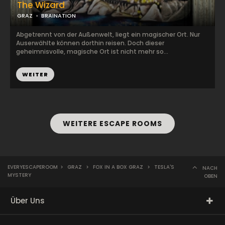
The Wizard
GRAZ
BRAINATION
Abgetrennt von der Außenwelt, liegt ein magischer Ort. Nur
Auserwählte können dorthin reisen. Doch dieser
geheimnisvolle, magische Ort ist nicht mehr so...
WEITER
WEITERE ESCAPE ROOMS
EVERYESCAPEROOM
>
GRAZ
>
FOX IN A BOX GRAZ
>
TESLA'S
NACH
MYSTERY
OBEN
Über Uns