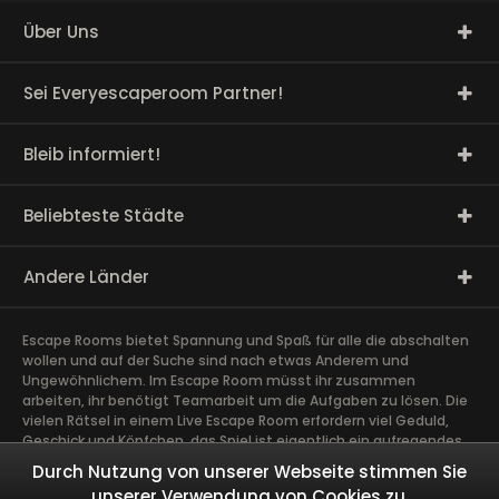
Über Uns
Sei Everyescaperoom Partner!
Bleib informiert!
Beliebteste Städte
Andere Länder
Escape Rooms bietet Spannung und Spaß für alle die abschalten
wollen und auf der Suche sind nach etwas Anderem und
Ungewöhnlichem. Im Escape Room müsst ihr zusammen
arbeiten, ihr benötigt Teamarbeit um die Aufgaben zu lösen. Die
vielen Rätsel in einem Live Escape Room erfordern viel Geduld,
Geschick und Köpfchen, das Spiel ist eigentlich ein aufregendes
Gehirntraining Exit Rooms sind sehr gut für Team Building und
Durch Nutzung von unserer Webseite stimmen Sie
andere Firmen Events geeignet. Das spannendste Teamevent,
unserer Verwendung von Cookies zu.