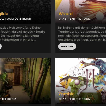
ilde
Wizard
DDLE ROOM ÖSTERREICH
GRAZ
EXIT THE ROOM
mative Meisterprüfung Deine
Ihr Training mit dem mächtigen
 feucht, du bist nervös – heute
Tambeldor ist fast beendet, es f
g! Du musst deine jahrelang
noch die Abschlussprüfung. Aber 
Fähigkeiten in einer le...
geschieht dies nicht, denn ein b..
WEITER
Zombie
IT THE ROOM
GRAZ
EXIT THE ROOM