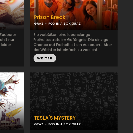
Prison Break
GRAZ
FOX IN A BOX GRAZ
 Zauberer
Sie verbüßen eine lebenslange
ehlt nur
Freiheitsstrafe im Gefängnis. Die einzige
leider
Chance auf Freiheit ist ein Ausbruch... Aber
.
der Wächter ist einfach zu vorsicht...
WEITER
TESLA'S MYSTERY
GRAZ
FOX IN A BOX GRAZ