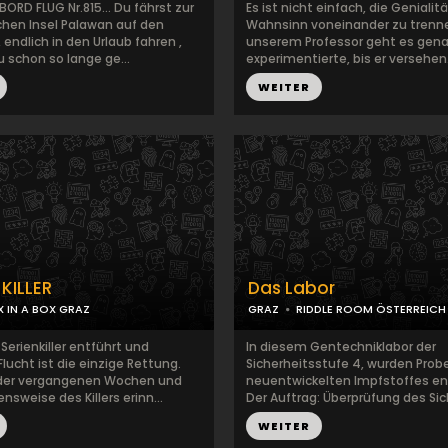
BORD FLUG Nr.815… Du fährst zur
Es ist nicht einfach, die Geniali
chen Insel Palawan auf den
Wahnsinn voneinander zu trenne
, endlich in den Urlaub fahren ,
unserem Professor geht es gena
 schon so lange ge...
experimentierte, bis er versehen.
WEITER
KILLER
Das Labor
X IN A BOX GRAZ
GRAZ
RIDDLE ROOM ÖSTERREICH
erienkiller entführt und
In diesem Gentechniklabor der
Flucht ist die einzige Rettung.
Sicherheitsstufe 4, wurden Prob
 der vergangenen Wochen und
neuentwickelten Impfstoffes e
nsweise des Killers erinn...
Der Auftrag: Überprüfung des Sich
WEITER