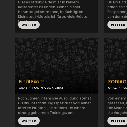
Dieses staubige Nest ist in keinem
DU BIST AN 
Reiseführer zu finden. Keines dieser
paradiesis
heruntergekommenen, berüchtigten
Philippinen
Kleinstadt-Motels ist für zu viele Gäste
von dem du
berühm...
WEITER
WEITER
Final Exam
ZODIAC 
GRAZ
FOX IN A BOX GRAZ
GRAZ
FO
Nach Jahren intensiver Ausbildung stehst
Von einem S
Du als Entschärfungsspezialist vor Deiner
gefesselt, 
letzten Prüfung: „Final Exam“. In einem
Die Morde
streng geheimen Trainingszent...
die Vorgehe
WEITER
WEITER