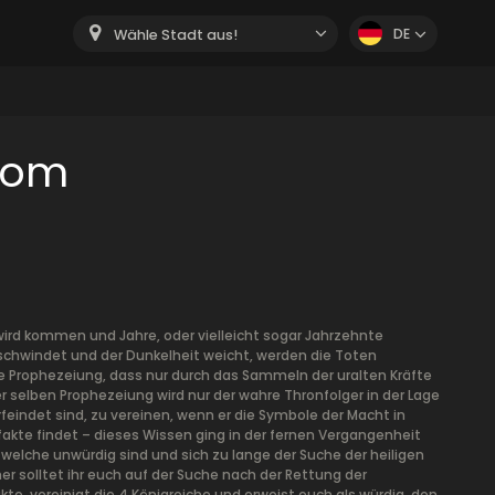
DE
Wähle Stadt aus!
oom
 wird kommen und Jahre, oder vielleicht sogar Jahrzehnte
schwindet und der Dunkelheit weicht, werden die Toten
e Prophezeiung, dass nur durch das Sammeln der uralten Kräfte
r selben Prophezeiung wird nur der wahre Thronfolger in der Lage
rfeindet sind, zu vereinen, wenn er die Symbole der Macht in
akte findet – dieses Wissen ging in der fernen Vergangenheit
, welche unwürdig sind und sich zu lange der Suche der heiligen
er solltet ihr euch auf der Suche nach der Rettung der
kte, vereinigt die 4 Königreiche und erweist euch als würdig, den