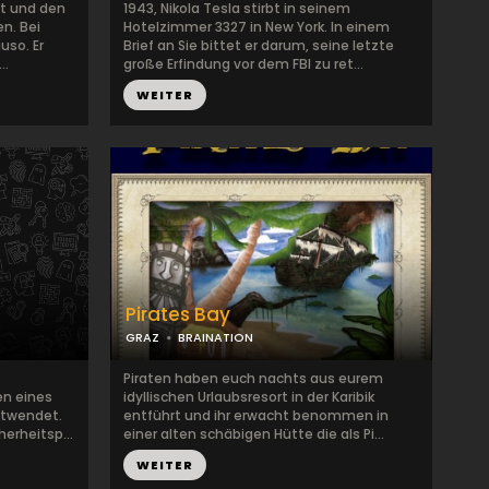
tät und den
1943, Nikola Tesla stirbt in seinem
n. Bei
Hotelzimmer 3327 in New York. In einem
uso. Er
Brief an Sie bittet er darum, seine letzte
..
große Erfindung vor dem FBI zu ret...
WEITER
Pirates Bay
GRAZ
BRAINATION
Piraten haben euch nachts aus eurem
en eines
idyllischen Urlaubsresort in der Karibik
ntwendet.
entführt und ihr erwacht benommen in
erheitsp...
einer alten schäbigen Hütte die als Pi...
WEITER