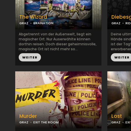
The Wizard
Diebesg
GRAZ
BRAINATION
GRAZ
RI
Abgetrennt von der Außenwelt, liegt ein
Deine ulti
magischer Ort. Nur Auserwählte können
Hände sind
dorthin reisen. Doch dieser geheimnisvolle,
ist der Ta
magische Ort ist nicht mehr so...
erworbenen 
WEITER
WEITER
Murder
Lost
GRAZ
EXIT THE ROOM
GRAZ
EX