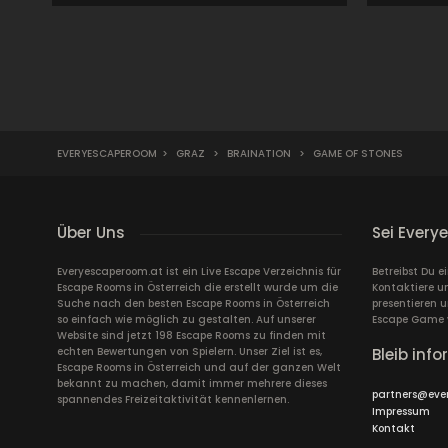
EVERYESCAPEROOM
>
GRAZ
>
BRAINATION
>
GAME OF STONES
Über Uns
Sei Every
Everyescaperoom.at ist ein Live Escape Verzeichnis für
Betreibst Du e
Escape Rooms in Österreich die erstellt wurde um die
Kontaktiere un
Suche nach den besten Escape Rooms in Österreich
presentieren 
so einfach wie möglich zu gestalten. Auf unserer
Escape Game 
Website sind jetzt 198 Escape Rooms zu finden mit
echten Bewertungen von Spielern. Unser Ziel ist es,
Bleib info
Escape Rooms in Österreich und auf der ganzen Welt
bekannt zu machen, damit immer mehrere dieses
partners@eve
spannendes Freizeitaktivität kennenlernen.
Impressum
Kontakt