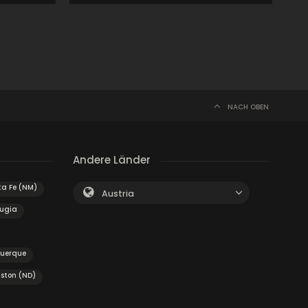
NACH OBEN
Andere Länder
a Fe (NM)
Austria
rugia
querque
iston (ND)