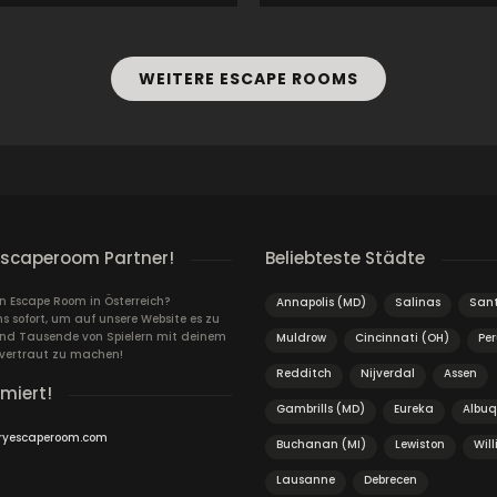
WEITERE ESCAPE ROOMS
escaperoom Partner!
Beliebteste Städte
in Escape Room in Österreich?
Annapolis (MD)
Salinas
Sant
s sofort, um auf unsere Website es zu
und Tausende von Spielern mit deinem
Muldrow
Cincinnati (OH)
Pe
vertraut zu machen!
Redditch
Nijverdal
Assen
rmiert!
Gambrills (MD)
Eureka
Albu
ryescaperoom.com
Buchanan (MI)
Lewiston
Will
Lausanne
Debrecen