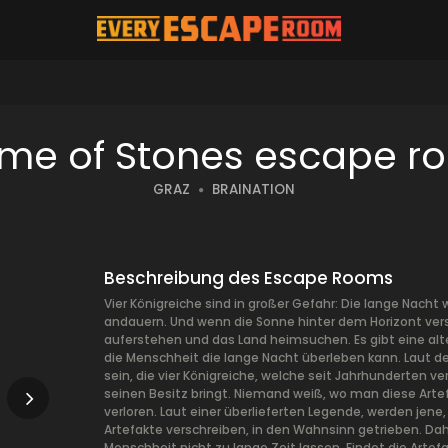
me of Stones escape r
GRAZ
BRAINATION
Beschreibung des Escape Rooms
Vier Königreiche sind in großer Gefahr: Die lange Nacht
andauern. Und wenn die Sonne hinter dem Horizont ver
auferstehen und das Land heimsuchen. Es gibt eine alt
die Menschheit die lange Nacht überleben kann. Laut de
sein, die vier Königreiche, welche seit Jahrhunderten ve
seinen Besitz bringt. Niemand weiß, wo man diese Artef
verloren. Laut einer überlieferten Legende, werden jene
Artefakte verschreiben, in den Wahnsinn getrieben. Dah
Menschheit nicht zu lange Zeit lassen. Findet die Artefa