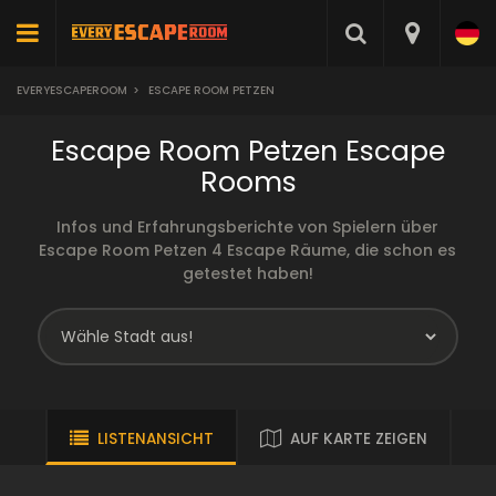
EVERYESCAPEROOM
>
ESCAPE ROOM PETZEN
Escape Room Petzen Escape
Rooms
Infos und Erfahrungsberichte von Spielern über
Escape Room Petzen 4 Escape Räume, die schon es
getestet haben!
LISTENANSICHT
AUF KARTE ZEIGEN