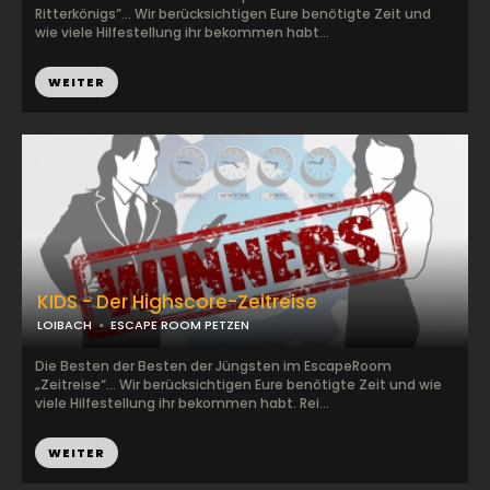
Ritterkönigs”… Wir berücksichtigen Eure benötigte Zeit und
wie viele Hilfestellung ihr bekommen habt...
WEITER
KIDS - Der Highscore-Zeitreise
LOIBACH
ESCAPE ROOM PETZEN
Die Besten der Besten der Jüngsten im EscapeRoom
„Zeitreise“… Wir berücksichtigen Eure benötigte Zeit und wie
viele Hilfestellung ihr bekommen habt. Rei...
WEITER