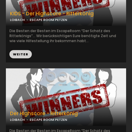
KIDS - Der Highscore - Ritterkönig
LOIBACH
ESCAPE ROOM PETZEN
Die Besten der Besten im EscapeRoom “Der Schatz des
Ritterkönigs”… Wir berücksichtigen Eure benötigte Zeit und
wie viele Hilfestellung ihr bekommen habt...
WEITER
Der Highscore - Ritterkönig
LOIBACH
ESCAPE ROOM PETZEN
Die Besten der Besten im EscapeRoom “Der Schatz des