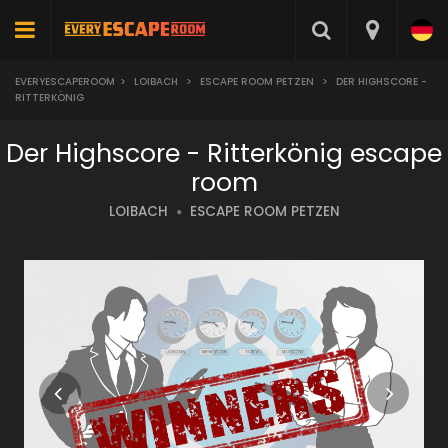
EVERYESCAPEROOM
>
LOIBACH
>
ESCAPE ROOM PETZEN
>
DER HIGHSCORE -
RITTERKÖNIG
Der Highscore - Ritterkönig escape
room
LOIBACH
ESCAPE ROOM PETZEN