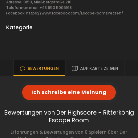
Adresse: 9150, Mießbergstraße 210
Telefonnummer: +43 650 5006168
Facebook:
https://www.facebook.com/EscapeRoomsPetzen/
Kategorie
BEWERTUNGEN
AUF KARTE ZEIGEN
Ich schreibe eine Meinung
Bewertungen von Der Highscore - Ritterkönig
Escape Room
Erfahrungen & Bewertungen von 0 Spielern über Der