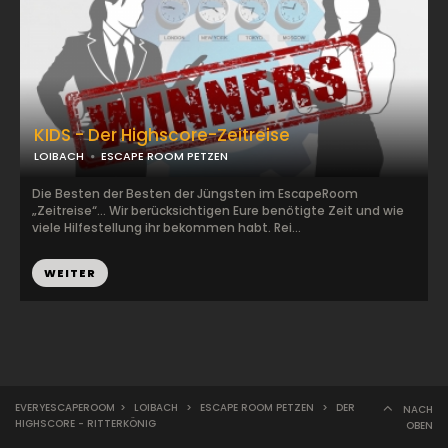
KIDS - Der Highscore-Zeitreise
LOIBACH
ESCAPE ROOM PETZEN
Die Besten der Besten der Jüngsten im EscapeRoom
„Zeitreise“… Wir berücksichtigen Eure benötigte Zeit und wie
viele Hilfestellung ihr bekommen habt. Rei...
WEITER
EVERYESCAPEROOM
>
LOIBACH
>
ESCAPE ROOM PETZEN
>
DER
NACH
HIGHSCORE - RITTERKÖNIG
OBEN