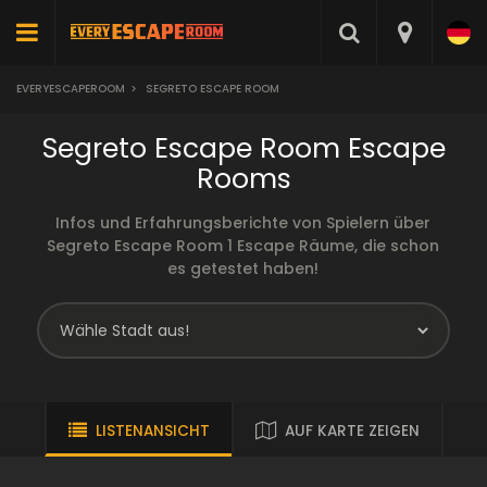
EVERYESCAPEROOM
>
SEGRETO ESCAPE ROOM
Segreto Escape Room Escape
Rooms
Infos und Erfahrungsberichte von Spielern über
Segreto Escape Room 1 Escape Räume, die schon
es getestet haben!
LISTENANSICHT
AUF KARTE ZEIGEN