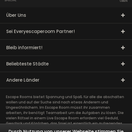
SPECIAL
OBEN
Über Uns
Sei Everyescaperoom Partner!
Bleib informiert!
Beliebteste Städte
Andere Länder
Escape Rooms bietet Spannung und Spaß für alle die abschalten
wollen und auf der Suche sind nach etwas Anderem und
Ungewöhnlichem. Im Escape Room müsst ihr zusammen
arbeiten, ihr benötigt Teamarbeit um die Aufgaben zu lösen. Die
vielen Rätsel in einem Live Escape Room erfordern viel Geduld,
Geschick und Köpfchen, das Spiel ist eigentlich ein aufregendes
Gehirntraining Exit Rooms sind sehr gut für Team Building und
Durch Nutzung von unserer Webseite stimmen Sie