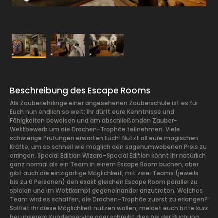
Beschreibung des Escape Rooms
Als Zauberlehrlinge einer angesehenen Zauberschule ist es für
Euch nun endlich so weit: Ihr dürft eure Kenntnisse und
Fähigkeiten beweisen und am abschließenden Zauber-
Wettbewerb um die Drachen-Trophäe teilnehmen. Viele
schwierige Prüfungen erwarten Euch! Nutzt all eure magischen
Kräfte, um so schnell wie möglich den sagenumwobenen Preis zu
erringen. Special Edition Wizard–Special Edition könnt ihr natürlich
ganz normal als ein Team in einem Escape Room buchen, aber
gibt auch die einzigartige Möglichkeit, mit zwei Teams (jeweils
bis zu 6 Personen) den exakt gleichen Escape Room parallel zu
spielen und im Wettkampf gegeneinander anzutreten. Welches
Team wird es schaffen, die Drachen-Trophäe zuerst zu erlangen?
Solltet Ihr diese Möglichkeit nutzen wollen, meldet euch bitte kurz
bei unserem Kundenservice oder schreibt dies bei der Buchung