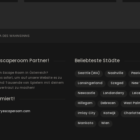
LA DES WAHNSINNS
escaperoom Partner!
Beliebteste Städte
in Escape Room in Österreich?
Seattle (WA)
Nashville
Peori
s sofort, um auf unsere Website es zu
und Tausende von Spielern mit deinem
Lansingerland
Szeged
New 
vertraut zu machen!
Newcastle
Londonderry
Leic
rmiert!
Hillegom
Debrecen
West Pal
ryescaperoom.com
Imlay City
Katwijk
Charlotte
Mankato
Wien