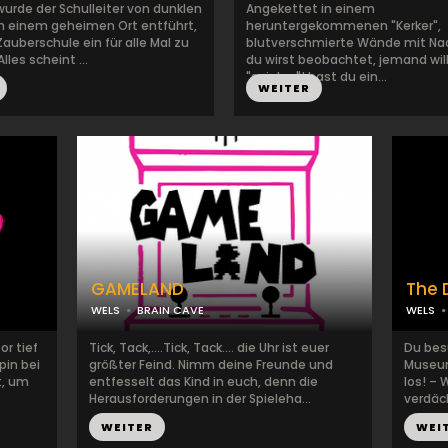
wurde der Schulleiter von dunklen
Angekettet in einem
 einem geheimen Ort entführt,
heruntergekommenen "Kerker",
auberschule ein für alle Mal zu
blutverschmierte Wände mit Nac
lles scheint ...
du wirst beobachtet, jemand will
"spielen"! hast du ein...
WEITER
GAMELAND
The 
WELS
BRAIN CAVE
WELS
or tief
Tick, Tack,….Tick, Tack…. die Uhr ist euer
Du bes
pin bei
größter Feind. Nimm deine Freunde und
Museum
t, um
entfesselt das Kind in euch, denn die
los! – 
Herausforderungen in der Spieleha...
verdäch
WEITER
WEI