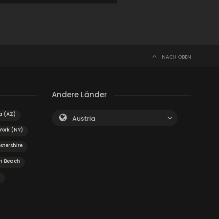
NACH OBEN
Andere Länder
a (AZ)
Austria
York (NY)
estershire
m Beach