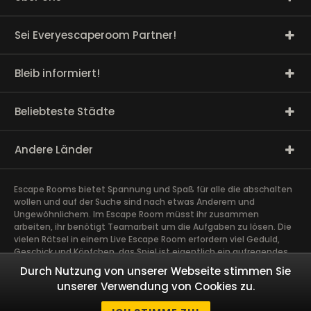
Sei Everyescaperoom Partner!
Bleib informiert!
Beliebteste Städte
Andere Länder
Escape Rooms bietet Spannung und Spaß für alle die abschalten
wollen und auf der Suche sind nach etwas Anderem und
Ungewöhnlichem. Im Escape Room müsst ihr zusammen
arbeiten, ihr benötigt Teamarbeit um die Aufgaben zu lösen. Die
vielen Rätsel in einem Live Escape Room erfordern viel Geduld,
Geschick und Köpfchen, das Spiel ist eigentlich ein aufregendes
Gehirntraining Exit Rooms sind sehr gut für Team Building und
Durch Nutzung von unserer Webseite stimmen Sie
andere Firmen Events geeignet. Das spannendste Teamevent,
unserer Verwendung von Cookies zu.
das ihr je erlebt habt schweißt Euch zusammen. Taucht ab in
fesselnde Geschichten und löst gemeinsam als Team