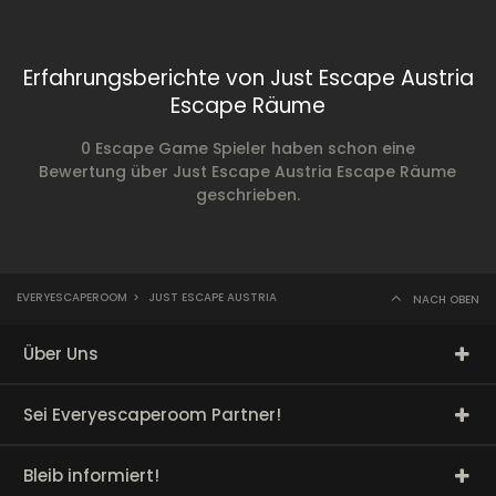
Erfahrungsberichte von Just Escape Austria
Escape Räume
0 Escape Game Spieler haben schon eine
Bewertung über Just Escape Austria Escape Räume
geschrieben.
EVERYESCAPEROOM
>
JUST ESCAPE AUSTRIA
NACH OBEN
Über Uns
Sei Everyescaperoom Partner!
Bleib informiert!