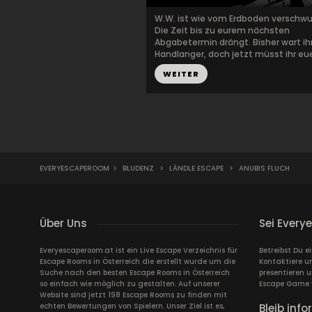
W.W. ist wie vom Erdboden verschw
Die Zeit bis zu eurem nächsten
Abgabetermin drängt. Bisher wart ihr
Handlanger, doch jetzt müsst ihr euer
WEITER
EVERYESCAPEROOM
>
BLUDENZ
>
LÄNDLE ESCAPE
>
ANUBIS FLUCH
Über Uns
Sei Every
Everyescaperoom.at ist ein Live Escape Verzeichnis für
Betreibst Du e
Escape Rooms in Österreich die erstellt wurde um die
Kontaktiere un
Suche nach den besten Escape Rooms in Österreich
presentieren 
so einfach wie möglich zu gestalten. Auf unserer
Escape Game 
Website sind jetzt 198 Escape Rooms zu finden mit
echten Bewertungen von Spielern. Unser Ziel ist es,
Bleib info