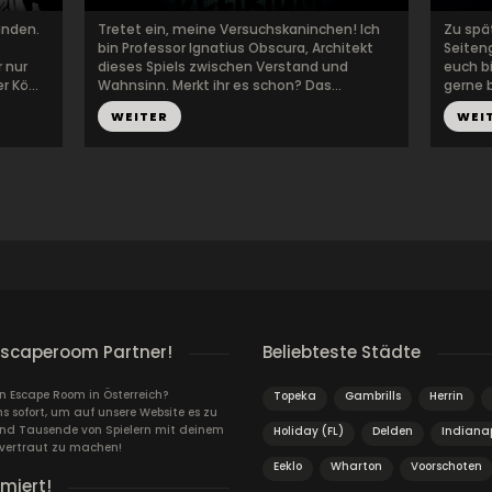
unden.
Tretet ein, meine Versuchskaninchen! Ich
Zu spät
bin Professor Ignatius Obscura, Architekt
Seiten
 nur
dieses Spiels zwischen Verstand und
euch b
 Kö...
Wahnsinn. Merkt ihr es schon? Das...
gerne b
WEITER
WEI
escaperoom Partner!
Beliebteste Städte
in Escape Room in Österreich?
Topeka
Gambrills
Herrin
s sofort, um auf unsere Website es zu
und Tausende von Spielern mit deinem
Holiday (FL)
Delden
Indianap
vertraut zu machen!
Eeklo
Wharton
Voorschoten
rmiert!