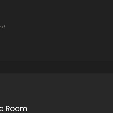
pe/
pe Room