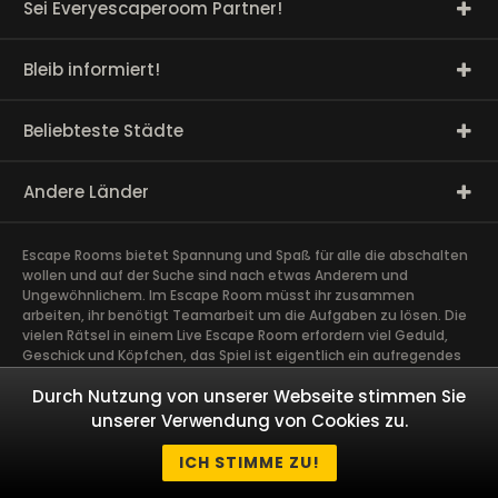
Sei Everyescaperoom Partner!
Bleib informiert!
Beliebteste Städte
Andere Länder
Escape Rooms bietet Spannung und Spaß für alle die abschalten
wollen und auf der Suche sind nach etwas Anderem und
Ungewöhnlichem. Im Escape Room müsst ihr zusammen
arbeiten, ihr benötigt Teamarbeit um die Aufgaben zu lösen. Die
vielen Rätsel in einem Live Escape Room erfordern viel Geduld,
Geschick und Köpfchen, das Spiel ist eigentlich ein aufregendes
Gehirntraining Exit Rooms sind sehr gut für Team Building und
Durch Nutzung von unserer Webseite stimmen Sie
andere Firmen Events geeignet. Das spannendste Teamevent,
das ihr je erlebt habt schweißt Euch zusammen. Taucht ab in
unserer Verwendung von Cookies zu.
fesselnde Geschichten und löst gemeinsam als Team
geheimnisvolle Rätsel!
ICH STIMME ZU!