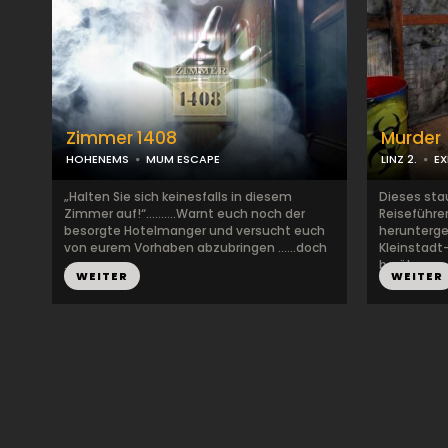
Zimmer 1408
Murder
HOHENEMS
MUM ESCAPE
LINZ 2.
EX
„Halten Sie sich keinesfalls in diesem
Dieses sta
Zimmer auf!“……….Warnt euch noch der
Reiseführer
besorgte Hotelmanger und versucht euch
herunterg
von eurem Vorhaben abzubringen ……doch
Kleinstadt-
...
berühm...
WEITER
WEITER