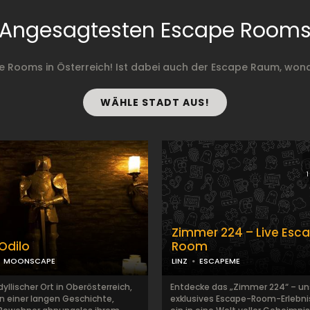
Angesagtesten Escape Room
e Rooms in Österreich! Ist dabei auch der Escape Raum, won
WÄHLE STADT AUS!
Zimmer 224 – Live Esc
Odilo
Room
MOONSCAPE
LINZ
ESCAPEME
idyllischer Ort in Oberösterreich,
Entdecke das „Zimmer 224“ – un
n einer langen Geschichte,
exklusives Escape-Room-Erlebni