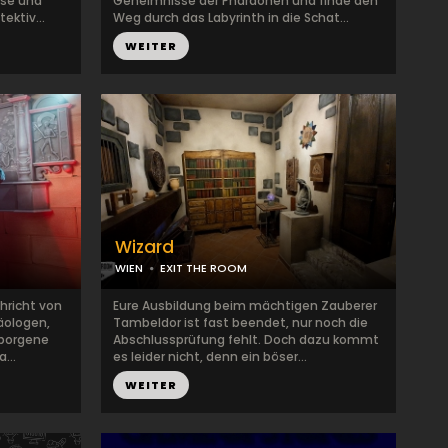
sse und
Geheimnisse der Pharaonen und finde den
ektiv...
Weg durch das Labyrinth in die Schat...
WEITER
Wizard
WIEN
EXIT THE ROOM
hricht von
Eure Ausbildung beim mächtigen Zauberer
äologen,
Tambeldor ist fast beendet, nur noch die
rborgene
Abschlussprüfung fehlt. Doch dazu kommt
...
es leider nicht, denn ein böser...
WEITER