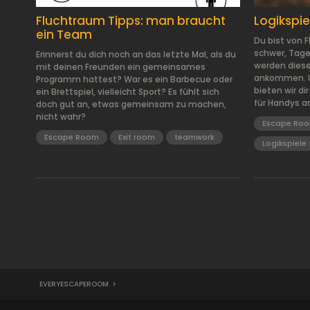
Fluchtraum Tipps: man braucht
Logikspie
ein Team
Du bist von 
schwer, Tage
Erinnerst du dich noch an das letzte Mal, als du
werden diese 
mit deinen Freunden ein gemeinsames
ankommen. Um
Programm hattest? War es ein Barbecue oder
bieten wir di
ein Brettspiel, vielleicht Sport? Es fühlt sich
für Handys a
doch gut an, etwas gemeinsam zu machen,
nicht wahr?
Escape Ro
Escape Room
Exit room
teamwork
Logikspiele
EVERYESCAPEROOM
>