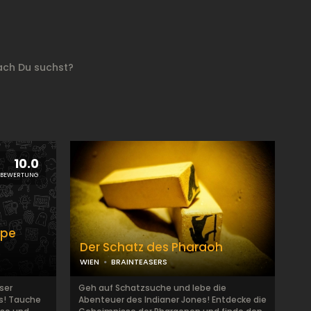
s
ach Du suchst?
10.0
1 BEWERTUNG
ape
Der Schatz des Pharaoh
WIEN
BRAINTEASERS
ser
Geh auf Schatzsuche und lebe die
s! Tauche
Abenteuer des Indianer Jones! Entdecke die