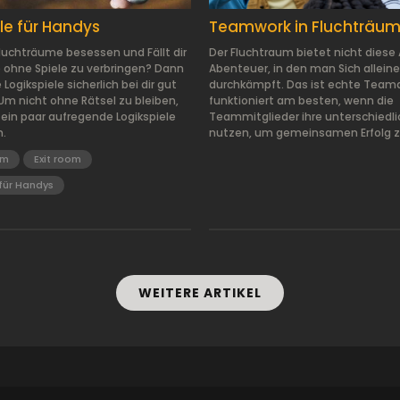
le für Handys
Teamwork in Fluchträu
Fluchträume besessen und Fällt dir
Der Fluchtraum bietet nicht diese 
 ohne Spiele zu verbringen? Dann
Abenteuer, in den man Sich alleine
Logikspiele sicherlich bei dir gut
durchkämpft. Das ist echte Teama
 nicht ohne Rätsel zu bleiben,
funktioniert am besten, wenn die
r ein paar aufregende Logikspiele
Teammitglieder ihre unterschiedl
n.
nutzen, um gemeinsamen Erfolg zu
om
Exit room
 für Handys
WEITERE ARTIKEL