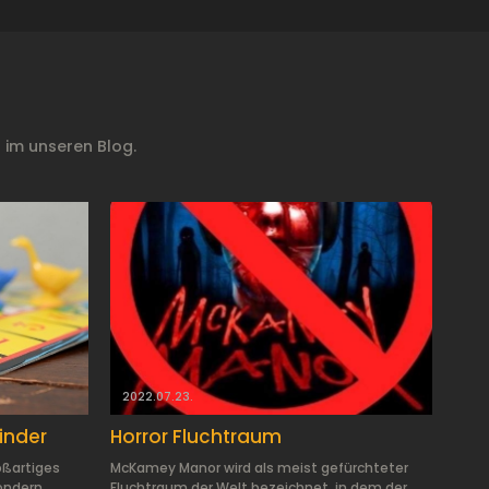
 im unseren Blog.
2022.07.23.
Kinder
Horror Fluchtraum
oßartiges
McKamey Manor wird als meist gefürchteter
sondern
Fluchtraum der Welt bezeichnet, in dem der