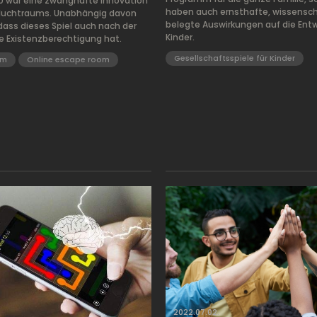
0 war eine zwanghafte Innovation
haben auch ernsthafte, wissensch
Fluchtraums. Unabhängig davon
belegte Auswirkungen auf die Entw
dass dieses Spiel auch nach der
Kinder.
e Existenzberechtigung hat.
Gesellschaftsspiele für Kinder
om
Online escape room
2022.07.02.