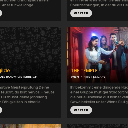
 Bewohner ahnungslos ihrem
ein in eine Welt voller Geheimni
 Aber für wie lange ...
Überraschungen, in der du als Det
WEITER
ilde
THE TEMPLE
DDLE ROOM ÖSTERREICH
WIEN
FIRST ESCAPE
mative Meisterprüfung Deine
Ihr bekommt eine dringende Nac
 feucht, du bist nervös – heute
einer Gruppe mutiger Stadtarch
g! Du musst deine jahrelang
die neue Hinweise auf bisher ve
Fähigkeiten in einer le...
Gewölbekeller unter Wiens Blutga
WEITER