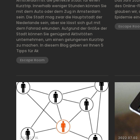
Amsterdam ist die perfekte Stadt für einen
Das Jahr 202
Kurztrip. Innerhalb weniger Stunden können Sie
des Online-
mit dem Auto oder dem Zug in Amsterdam
glauben wir, 
sein. Die Stadt mag zwar die Hauptstadt der
Epidemie ein
Niederlande sein, aber sie lässt sich gut mit
Escape Ro
dem Fahrrad erkunden. Aufgrund der Größe der
Stadt können Sie genügend Aktivitäten
unternehmen, um einen gelungenen Kurztrip
zu machen. In diesem Blog geben wir Ihnen 5
Tipps für Ak
Escape Room
2022.07.16.
2022.07.02.