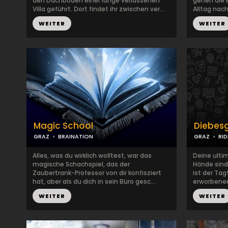
den Dachboden einer lange verlassenen
gehen die
Villa geführt. Dort findet ihr zwischen ver...
Alltag nach.
WEITER
WEITER
Magic School
Diebesg
GRAZ
BRAINATION
GRAZ
RI
Alles, was du wirklich wolltest, war das
Deine ulti
magische Schachspiel, das der
Hände sind
Zaubertrank-Professor von dir konfisziert
ist der Ta
hat, aber als du dich in sein Büro gesc...
erworbenen 
WEITER
WEITER